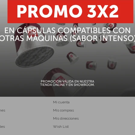
onSol en grano - 1 kg
USD
49,92
MI CUENTA
Mi cuenta
ones
Mis compras
Mis direcciones
tes
Wish List