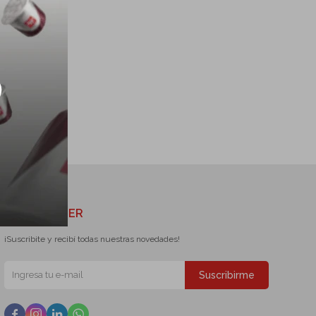
NEWSLETTER
¡Suscribite y recibí todas nuestras novedades!
Suscribirme



