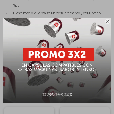
Rica.
Tueste medio, que realza un perfil aromático y equilibrado.
Tostado y envasado en Suiza, con los más altos estándares de

calidad.
Presentación en grano de 1 kg, ideal para molinos y máquinas
de café automáticas.
Café fresco, con aroma intenso y cuerpo balanceado.
Versátil: perfecto para espresso, moka, prensa francesa o filtro.
Ideal para consumo en el hogar, oficinas, cafeterías y
restaurantes.
Completá tu compra