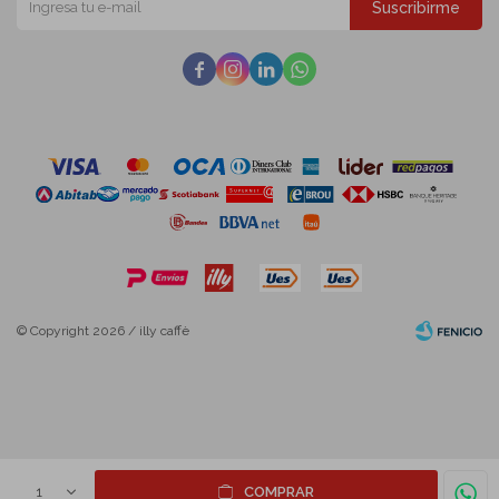
Suscribirme




© Copyright 2026 / illy caffè
Fenicio
1
COMPRAR