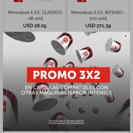
Monodosis E.S.E. CLASSICO
Monodosis E.S.E. INTENSO -
- 18 unid.
200 unid.
USD
28,05
USD
271,39

Monodosis E.S.E. LUNGO -
Monodosis E.S.E.
200 unid.
DESCAFEINADO - 18 unid.