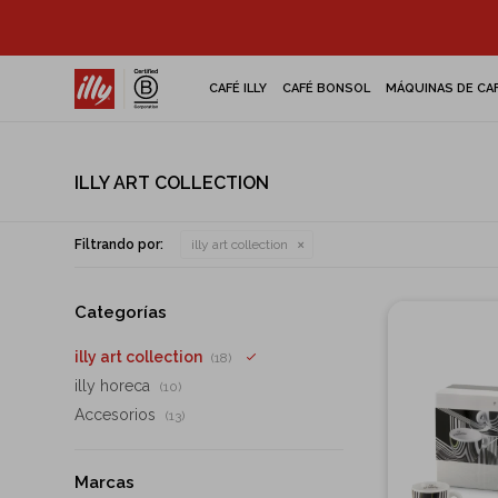
CAFÉ ILLY
CAFÉ BONSOL
MÁQUINAS DE CA
ILLY ART COLLECTION
Filtrando por:
illy art collection
Categorías
illy art collection
(18)
illy horeca
(10)
Accesorios
(13)
Marcas