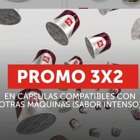
s para cappuccino: Ai Weiwei
Set de 4 tazas para espresso: Bien
lly Art Collection
Art Collection
USD
217,79
USD
201,30