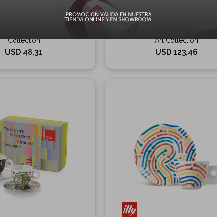
espresso: Biennale illy Art
Set de 2 tazas para espresso: Bien
Collection
Art Collection
USD
48,31
USD
123,46