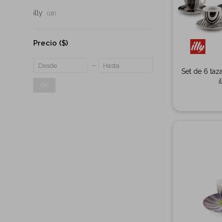
illy
(18)
Precio
($)
Set de 6 taz
i
OK