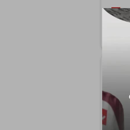
Set de 4 taza
i