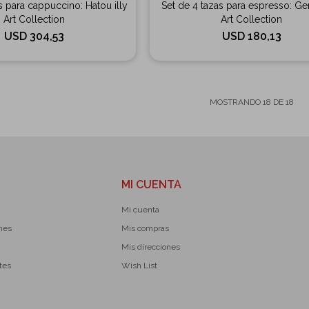
s para cappuccino: Hatou illy
Set de 4 tazas para espresso: Gen
Art Collection
Art Collection
USD
304,53
USD
180,13
MOSTRANDO
18
DE
18
MI CUENTA
Mi cuenta
ones
Mis compras
Mis direcciones
tes
Wish List