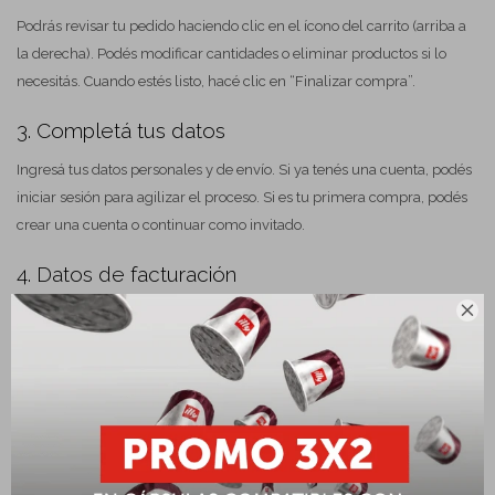
Podrás revisar tu pedido haciendo clic en el ícono del carrito (arriba a
la derecha). Podés modificar cantidades o eliminar productos si lo
necesitás. Cuando estés listo, hacé clic en “Finalizar compra”.
3. Completá tus datos
Ingresá tus datos personales y de envío. Si ya tenés una cuenta, podés
iniciar sesión para agilizar el proceso. Si es tu primera compra, podés
crear una cuenta o continuar como invitado.
4. Datos de facturación

Si necesitás factura con RUT, asegurate de ingresarlo correctamente
junto con la razón social.
5. Elegí el método de envío
Ofrecemos envío a todo el país. Seleccioná la opción de entrega que
mejor se adapte a vos.