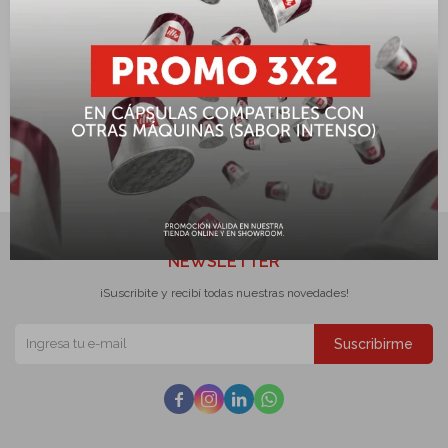
Capuchinador eléctrico
Capuchinador eléctrico
blanco Milk Frother illy
negro Milk Frother illy
USD
194,96
USD
194,96
USD
229,36
USD
229,36
NEWSLETTER
¡Suscribite y recibí todas nuestras novedades!
Suscribirme



