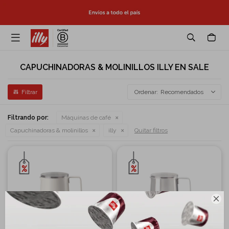

CAPUCHINADORAS & MOLINILLOS ILLY EN SALE
Recomendados
Filtrando por:
Máquinas de café
Capuchinadoras & molinillos
illy
Quitar filtros
