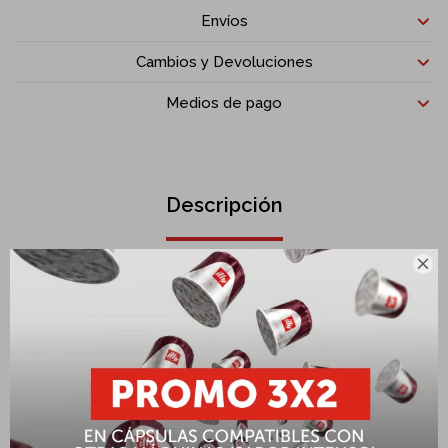
Envíos
Cambios y Devoluciones
Medios de pago
Descripción

El Kit de descartables illy x 100 unidades está pensado para llevar la
experiencia illy a cualquier entorno: oficinas, eventos, restaurantes
hoteles o cualquier otro servicio.
Cada kit incluye:
100 vasos descartables para espresso con el logo illy.
100 sobres individuales de azúcar, prácticos y con identidad